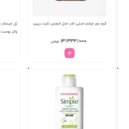
کرم دور چشم استی لادر مدل ادونس نایت ریپیر
ژل میسلار
واتر بوست
13/333/000
تومان