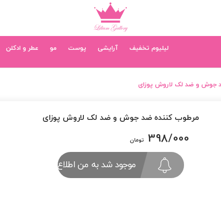
لیلیوم تخفیف
آرایشی
پوست
مو
عطر و ادکلن
 جوش و ضد لک لاروش پوزای
مرطوب کننده ضد جوش و ضد لک لاروش پوزای
398/000
تومان
موجود شد به من اطلاع بده