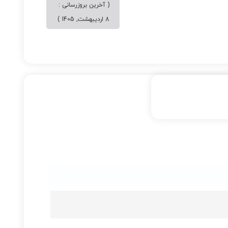
( آخرین بروزرسانی :
8 اردیبهشت, 1405 )