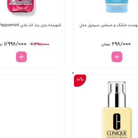
 پوست خشک و حساس سیمپل مدل
شوینده بدن بث اند بادی Twisted Peppermint
قیمت
1/998/000
698/000
2/498/000
تومان
تو
اصلی:
8/000
بود.
10%