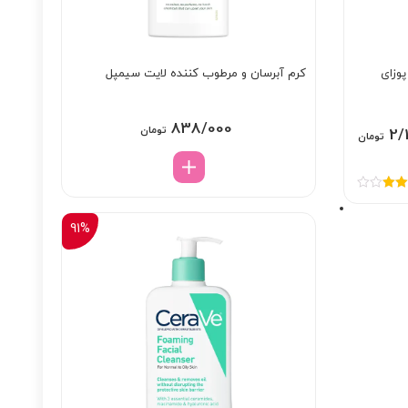
وزای
کرم آبرسان و مرطوب کننده لایت سیمپل
838/000
تومان
Price
2/
تومان
range:
2/198/000 تومان
مره
through
3.
از
5
2/413/000 تومان
91%