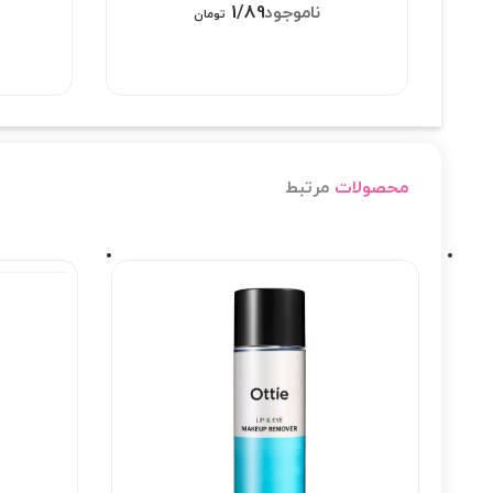
1/898/000
تومان
محصولات
مرتبط