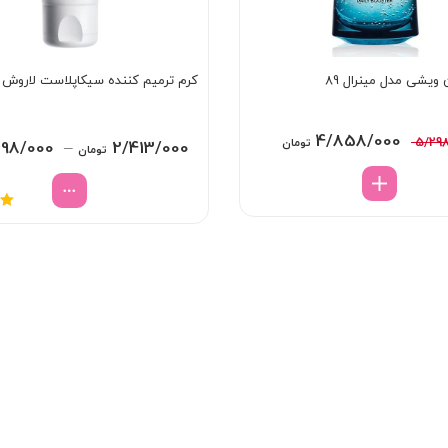
ویشی مدل مینرال 89
کرم ترمیم کننده سیکاپلاست لاروش پ
قیمت
قیمت
4/858/000
5/29
تومان
198/000
–
2/413/000
تومان
اصلی:
فعلی:
5/298/000 تومان
4/858/000 تومان.
بود.
ن
00