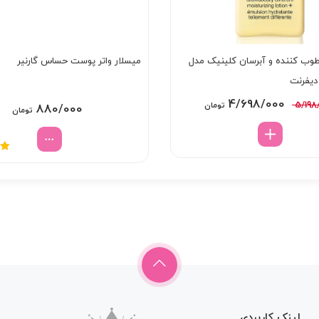
وب کننده و آبرسان کلینیک مدل
میسلار واتر پوست حساس گارنیر
 دیفرنت
قیمت
قیمت
4/698/000
5/198
تومان
880/000
تومان
اصلی:
فعلی:
5/198/000 تومان
4/698/000 تومان.
بود.
نم
لینک کاربردی