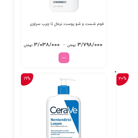
فوم شست و شو پوست نرمال تا چرب سراوی
Price
3/038/000
–
3/798/000
تومان
تومان
range:
through
3/798/000 تومان
19%
20%