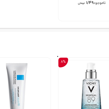
1/498/000
تومان
8%