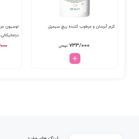
کرم آبرسان و مرطوب کننده ریچ سیمپل
لوسیون مرط
دراماتیکالی
733/000
/000
تومان
لینک های مفید