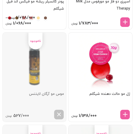
اسپری دو فاز مو مورفوس مدل Milk
پودر کانسیلر ریشه مو فیکس اند فیل
Therapy
شیگلم
–
1/078/000
تومان
ice
1/068/000
1/783/000
تومان
تومان
ge:
ugh
8/000
ژل مو حالت دهنده شیگلم
موس مو آرگان لایتنس
527/000
1/138/000
تومان
تومان