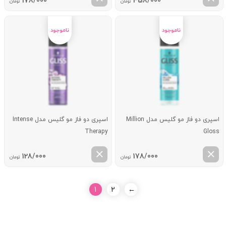
قیمت
قیمت
178/000
458/000
تومان
تومان
اصلی:
فعلی:
498/000 تومان
458/000 تومان.
بود.
اسپری دو فاز مو گلیس مدل Million
اسپری دو فاز مو گلیس مدل Intense
Therapy
Gloss
128/000
178/000
تومان
تومان
1
2
←