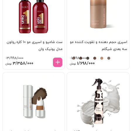
اسپری حجم دهنده و تقویت کننده مو
ست شامپو و اسپری مو 10 کاره رولون
سه بعدی شیگلم
مدل یونیک وان
3/998/000
1/998/000
قیمت
قیمت
قیمت
قیم
3/358/000
1/698/000
تومان
تومان
اصلی:
فعلی:
اصلی:
فعل
1/998/000 تومان
1/698/000 تومان.
3/998/000 تومان
8/000
بود.
بود.