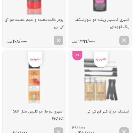
اسپری کانسیلر ریشه مو شوارتسکف
پودر حالت دهنده و حجم دهنده مو آی
رنگ قهوه ای
کی تی
168/000
1/321/000
تومان
تومان
8%
استیک مو وز گیر آی کی تی
اسپری دو فاز مو گلیس مدل Sun
Protect
498/000