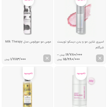
اسپری شاین مو و بدن دیسکو تویست
موس مو مورفوس مدل Milk Therapy
شیگلم
–
16/780/000
تومان
Price
1/783/000
15/280/000
تومان
تومان
range:
15/280/000 تومان
through
16/780/000 تومان