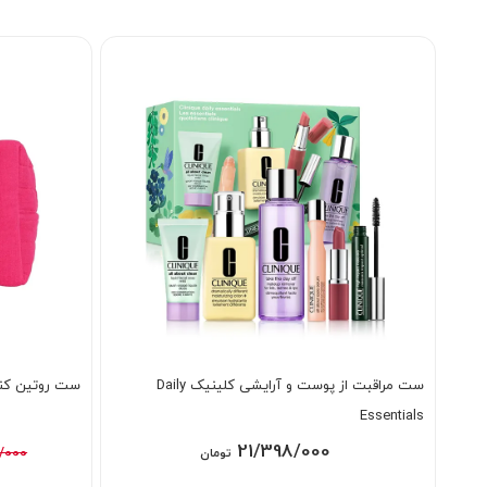
ست مراقبت از پوست و آرایشی کلینیک Daily
ست روتین کنت
Essentials
21/398/000
/000
تومان