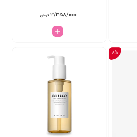
3/358/000
تومان
8%