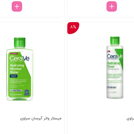
8/568/000 تومان
7/698/000 تومان.
بود.
8%
راوی
میسلار واتر آبرسان سراوی