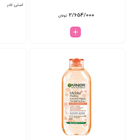
استی لادر
2/654/000
تومان