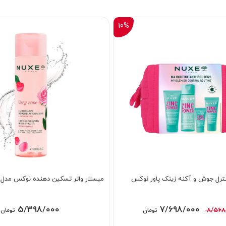
10%
رل جوش و آکنه زینک پاور نوکس
میسلار واتر تسکین دهنده نوکس مدل Very Rose
قیمت
قیمت
5/398/000
7/698/000
8/568
تومان
تومان
اصلی:
فعلی: