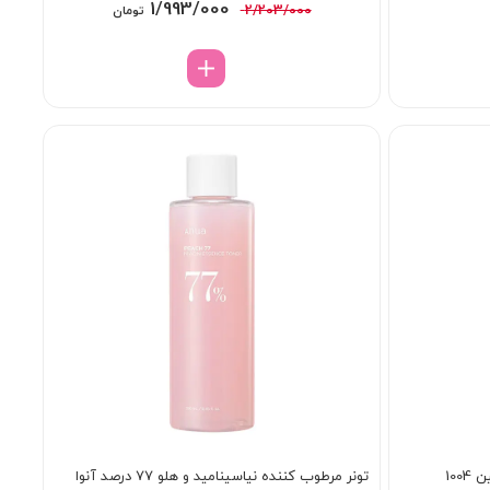
قیمت
قیمت
1/993/000
2/203/000
تومان
اصلی:
فعلی:
2/203/000 تومان
1/993/000 تومان.
بود.
100
تونر مرطوب کننده نیاسینامید و هلو 77 درصد آنوا