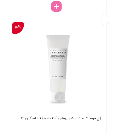
2/498/000 تومان
1/998/000 تومان.
بود.
10%
ژل فوم شست و شو روشن کننده سنتلا اسکین 1004