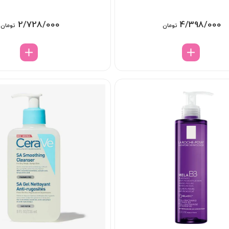
2/728/000
4/398/000
تومان
تومان