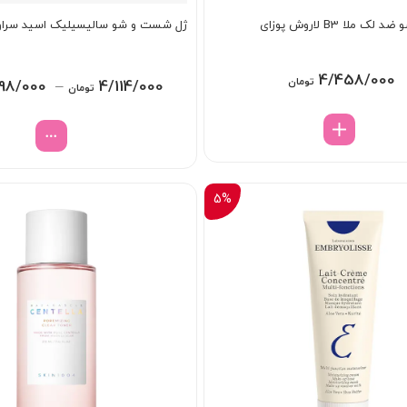
ملا B3 لاروش پوزای
ژل شست و شو سالیسیلیک اسید سرا
4/458/000
تومان
98/000
–
4/114/000
تومان
5%