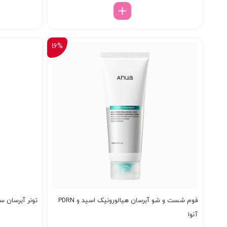
16%
فوم شست و شو آبرسان هیالورونیک اسید و PDRN
تونر آبرسان س
آنوا