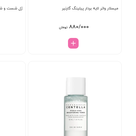
میسلار واتر لایه بردار پیلینگ گارنیر
ژل شست و شو ضد لک 
880/000
تومان