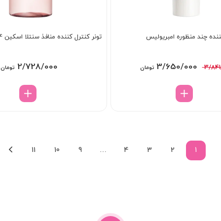
نده چند منظوره امبریولیس
تونر کنترل کننده منافذ سنتلا اسکین 1004
قیمت
قیمت
2/728/000
3/650/000
3/841
تومان
تومان
اصلی:
فعلی:
3/841/000 تومان
3/650/000 تومان.
بود.
11
10
9
…
4
3
2
1