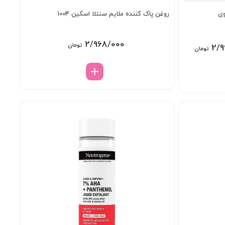
وی
روغن پاک کننده ملایم سنتلا اسکین 1004
2/968/000
تومان
Price
2/9
تومان
range:
2/998/000 تومان
through
4/114/000 تومان