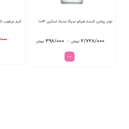
تونر روشن کننده هیالو سیکا سنتلا اسکین ۱۰۰۴
کرم مرطوب کن
/000
Price
398/000
–
2/728/000
تومان
تومان
range:
398/000 تومان
through
2/728/000 تومان