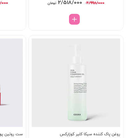
قیمت
قیمت
2/518/000
/000
2/998/000
تومان
اصلی:
فعلی:
2/998/000 تومان
2/518/000 تومان.
بود.
روغن پاک کننده سیکا کلیر کوزارکس
ست روتین پوس