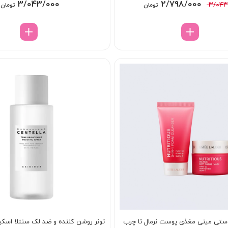
قیمت
قیمت
3/043/000
2/798/000
3/043
تومان
تومان
اصلی:
فعلی:
3/043/000 تومان
2/798/000 تومان.
بود.
تی مینی مغذی پوست نرمال تا چرب
تونر روشن کننده و ضد لک سنتلا اسکین 4