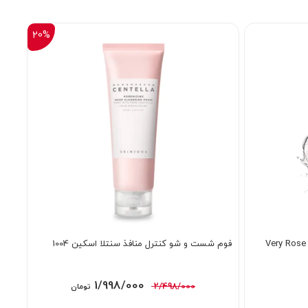
20%
فوم شست و شو کنترل منافذ سنتلا اسکین 1004
قیمت
قیمت
1/998/000
2/498/000
تومان
اصلی:
فعلی: