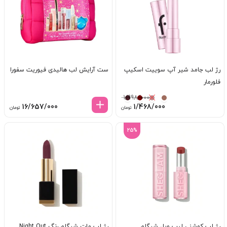
رژ لب جامد شیر آپ سوییت اسکیپ
ست آرایش لب هالیدی فیوریت سفورا
فلورمار
1/998/000
قیمت
قیمت
16/657/000
1/468/000
تومان
تومان
اصلی:
فعلی:
1/998/000 تومان
1/468/000 تومان.
25%
بود.
رژ لب کوشنی لیپ ویل شیگلم
رژ لب مات شیگلم رنگ Night Out