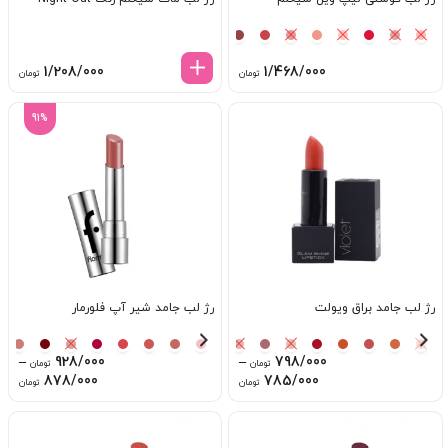
1/208/000
1/468/000
تومان
تومان
91%
رژ لب جامد براق ویولت
رژ لب جامد شیر آپ فلورمار
–
928/000
–
798/000
تومان
تومان
ice
Price
878/000
785/000
تومان
تومان
ge:
range:
785/000 تومان
ugh
through