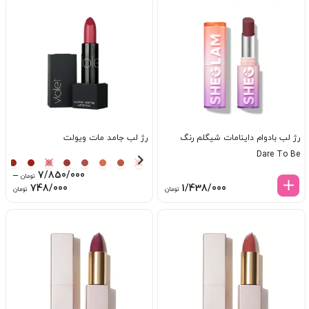
818/000 تومان
ugh
through
828/000 تومان
8/000
رژ لب بادوام داینامات شیگلم رنگ
رژ لب جامد مات ویولت
Dare To Be
–
7/850/000
تومان
ice
748/000
1/438/000
تومان
تومان
ge:
ugh
0/000