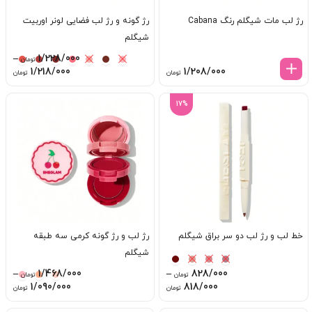
رژ لب مات شیگلم رنگ Cabana
رژ گونه و رژ لب فضایی لونر اوربیت
شیگلم
–
1/228/000
تومان
ice
1/218/000
1/208/000
تومان
تومان
ge:
17%
ugh
8/000
خط لب و رژ لب دو سر براق شیگلم
رژ لب و رژ گونه کرمی سه طبقه
شیگلم
–
1/468/000
–
828/000
تومان
تومان
ice
Price
1/090/000
818/000
تومان
تومان
ge:
range: