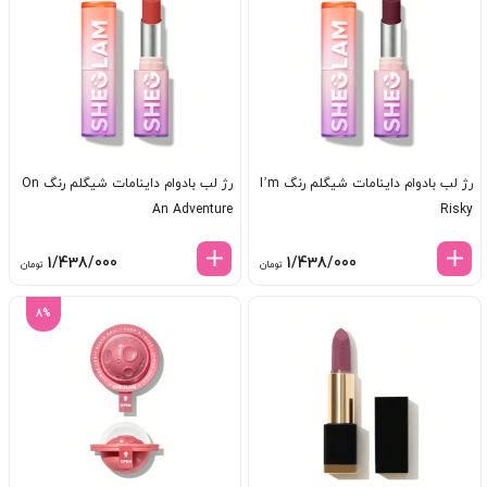
798/000 تومان
28/000
رژ لب بادوام داینامات شیگلم رنگ I’m
رژ لب بادوام داینامات شیگلم رنگ On
An Adventure
Risky
1/438/000
1/438/000
تومان
تومان
8%