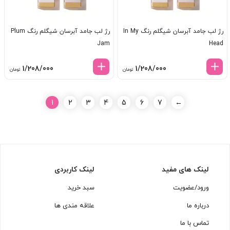
رژ لب جامد آبرسان شیگلم رنگ In My
رژ لب جامد آبرسان شیگلم رنگ Plum
Jam
Head
1/208/000
1/208/000
تومان
تومان
1
2
3
4
5
6
7
←
لینک های مفید
لینک کاربردی
ورود/عضویت
سبد خرید
درباره ما
علاقه مندی ها
تماس با ما