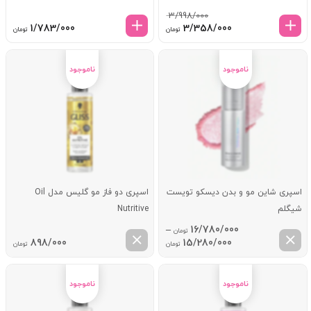
3/998/000
قیمت
قیمت
1/783/000
3/358/000
تومان
تومان
اصلی:
فعلی:
3/998/000 تومان
3/358/000 تومان.
بود.
اسپری شاین مو و بدن دیسکو تویست
اسپری دو فاز مو گلیس مدل Oil
شیگلم
Nutritive
–
16/780/000
تومان
Price
898/000
15/280/000
تومان
تومان
range:
15/280/000 تومان
through
16/780/000 تومان