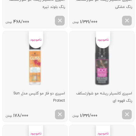
رنگ مشکی
رنگ بلوند تیره
468/000
1/321/000
تومان
تومان
اسپری کانسیلر ریشه مو شوارتسکف
اسپری دو فاز مو گلیس مدل Sun
رنگ قهوه ای
Protect
178/000
1/321/000
تومان
تومان