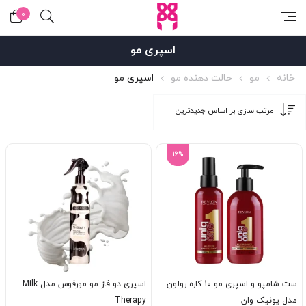
0
اسپری مو
خانه
مو
حالت دهنده مو
اسپری مو
16%
ست شامپو و اسپری مو 10 کاره رولون
اسپری دو فاز مو مورفوس مدل Milk
مدل یونیک وان
Therapy