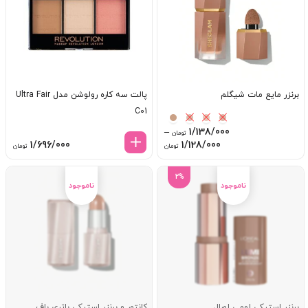
برنزر مایع مات شیگلم
پالت سه کاره رولوشن مدل Ultra Fair
C01
–
1/138/000
تومان
Price
1/696/000
1/128/000
تومان
تومان
range:
1/128/000 تومان
2%
through
1/138/000 تومان
برنزر استیکی لومی لورال
کانتور و برنزر استیکی باتری باف