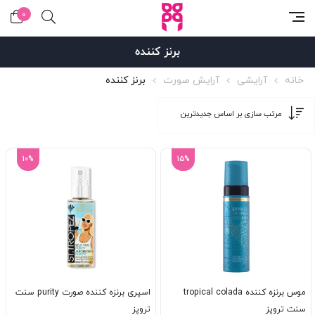
0
برنز کننده
خانه
آرایشی
آرایش صورت
برنز کننده
10%
15%
موس برنزه کننده tropical colada
اسپری برنزه کننده صورت purity سنت
سنت تروپز
تروپز