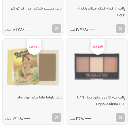
پالت رژ گونه کیکو میلانو رنگ 01
بادی میست شیگلم مدل گو گو گلو
Coral
1/678/000
2/798/000
تومان
تومان
پالت سه کاره رولوشن مدل Ultra
برنزر باهاما ماما دبالم فول سایز
Light/Medium C04
2/198/000
368/000
تومان
تومان