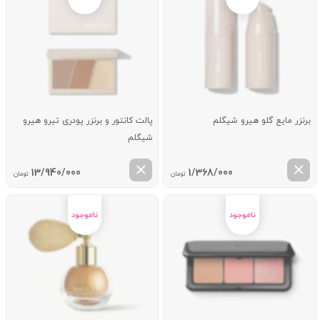
برنزر مایع گلو هیرو شیگلم
پالت کانتور و برنزر پودری تیرو هیرو
شیگلم
13/940/000
1/368/000
تومان
تومان