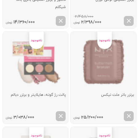
شیگلم
2/458/000
قیمت
قیمت
14/360/000
2/398/000
تومان
تومان
اصلی:
فعلی:
2/458/000 تومان
2/398/000 تومان.
بود.
برنزر باتر ملت نیکس
پالت رژ گونه، هایلایتر و برنزر دبالم
3/038/000
25/200/000
تومان
تومان