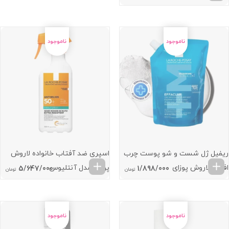
ریفیل ژل شست و شو پوست چرب
اسپری ضد آفتاب خانواده لاروش
افکلار لاروش پوزای
پوزای مدل آنتلیوس
5/647/000
1/898/000
تومان
تومان