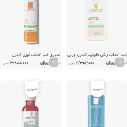
ضد آفتاب رنگی فلوئید کنترل چربی
اسپری ضد آفتاب اویل کنترل
لاروش پوزای
لاروش پوزای
3/851/000
2/298/000
تومان
تومان