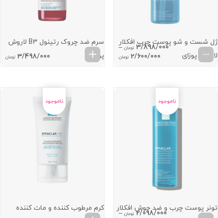
ژل شست و شو پوست چرب افکلار
سرم ضد چروک رتینول B3 لاروش
–
3/898/000
تومان
لاروش پوزای
پوزای
Price
3/498/000
2/600/000
تومان
تومان
range:
2/600/000 تومان
through
3/898/000 تومان
تونر پوست چرب و ضد جوش افکلار
کرم مرطوب کننده و مات کننده
–
2/098/000
تومان