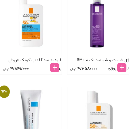
ژل شست و شو ضد لک ملا B3
فلوئید ضد آفتاب کودک لاروش
لاروش پوزای
پوزای
3/841/000
4/458/000
تومان
تومان
91%