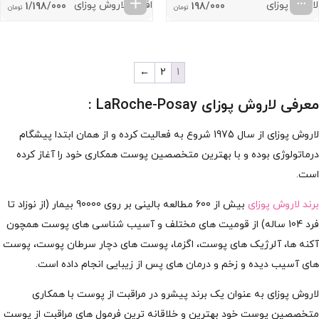
لاروش پوزای
افکلار لاروش پوزای
Price
1/198/000
198/000
تومان
تومان
range:
198/000 تومان
through
2/098/000 تومان
←
2
1
معرفی لاروش پوزای LaRoche-Posay :
لاروش پوزای از سال 1975 شروع به فعالیت کرده و از همان ابتدا پیشگام
درماتولوژی بوده و با بهترین متخصصین پوست همکاری خود را آغاز کرده
است.
برند لاروش پوزای
بیش از 600 مطالعه بالینی بر روی 90000 بیمار (از نوزاد تا
فرد 104 ساله) از قومیت های مختلف و آسیب شناسی های پوست همچون
آکنه ها، آلرژیک های پوست، اگزما، پوست های دچار سرطان پوست، پوست
های آسیب دیده و زخم و درمان های پس از زیبایی انجام داده است.
لاروش پوزای به عنوان یک برند پیشرو در مراقبت از پوست با همکاری
متخصصین پوست خود بهترین و خلاقانه ترین فرمول های مراقبت از پوست