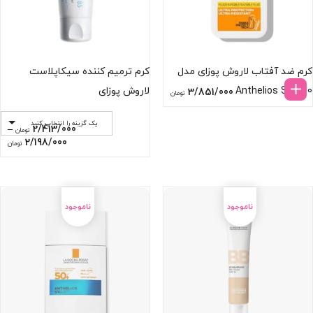
کرم ضد آفتاب لاروش پوزای مدل
کرم ترمیم کننده سیکاپلاست
Anthelios SPF 50
لاروش پوزای
3/851/000
تومان
یک گزینه را انتخاب کنید
–
2/413/000
تومان
ce
2/198/000
تومان
e:
gh
000