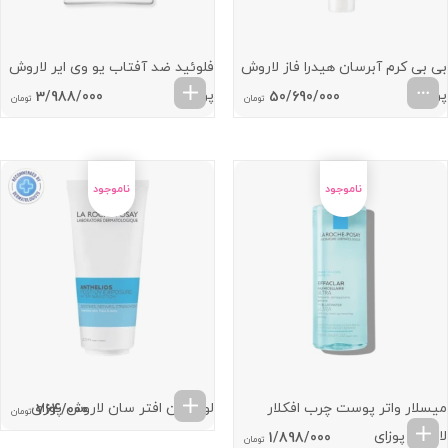
بی بی کرم آبرسان هیدرا فاز لاروش
فلوئید ضد آفتاب یو وی ایر لاروش
پوزای
پوزای
3/988/000
50/690/000
تومان
تومان
میسلار واتر پوست چرب افکلار
لوسیون افتر سان لاروش پوزای
764/000
تومان
لاروش پوزای
1/898/000
تومان