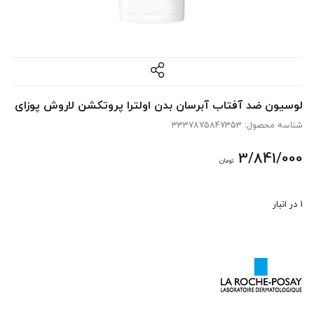
لوسیون ضد آفتاب آبرسان بدن اولترا پروتکشن لاروش پوزای
شناسه محصول:
3337875847353
3/841/000
تومان
1 در انبار