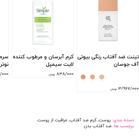
تینت ضد آفتاب رنگی بیوتی
کرم آبرسان و مرطوب کننده
سرم 
آف جوسان
لایت سیمپل
نوتر
/000
838/000
تومان
3/967/000
تومان
دسته بندی:
پوست
,
کرم ضد آفتاب
,
مراقبت از پوست
برچسب ها:
ضد آفتاب بدن