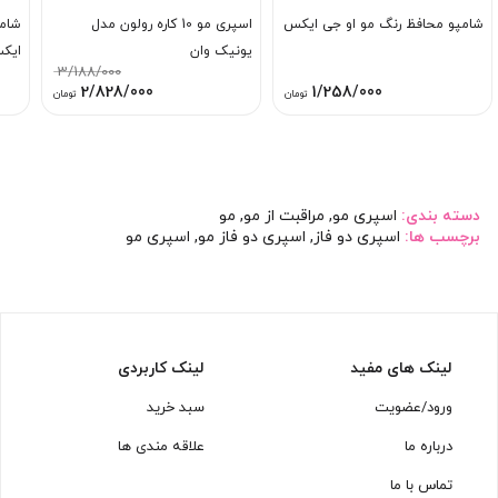
شامپو محافظ رنگ مو او جی ایکس
اسپری مو 10 کاره رولون مدل
شامپ
یونیک وان
ایک
3/188/000
قیمت
قیمت
2/828/000
1/258/000
تومان
تومان
اصلی:
فعلی:
3/188/000 تومان
2/828/000 توم
بود.
دسته بندی:
اسپری مو
,
مراقبت از مو
,
مو
برچسب ها:
اسپری دو فاز
,
اسپری دو فاز مو
,
اسپری مو
لینک های مفید
لینک کاربردی
ورود/عضویت
سبد خرید
درباره ما
علاقه مندی ها
تماس با ما