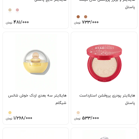
پاستل
481/000
733/000
تومان
تومان
هایلایتر پودری پروفشن استارداست
هایلایتر سه بعدی اردک خوش شانس
پاستل
شیگلم
1/268/000
533/000
تومان
تومان