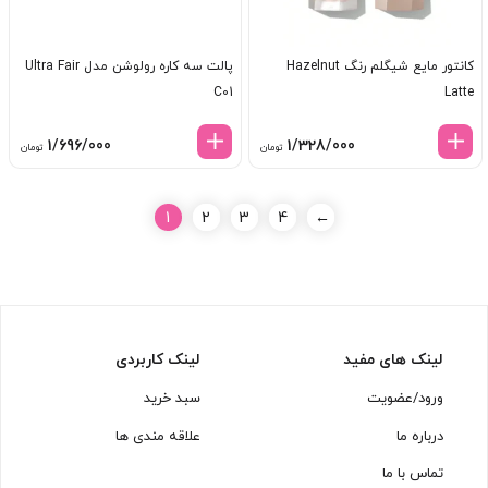
کانتور مایع شیگلم رنگ Hazelnut
پالت سه کاره رولوشن مدل Ultra Fair
C01
Latte
1/696/000
1/328/000
تومان
تومان
1
2
3
4
←
لینک های مفید
لینک کاربردی
ورود/عضویت
سبد خرید
درباره ما
علاقه مندی ها
تماس با ما