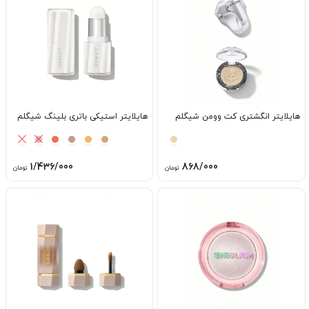
هایلایتر انگشتری کت وومن شیگلم
هایلایتر استیکی باتری بلینگ شیگلم
1/436/000
868/000
تومان
تومان