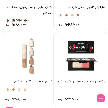
هایلایتر گلوچی بانسی شیگلم
کانتور مایع دو سر پرسیژن اسکالپت
شیگلم
–
1/578/000
تومان
ice
1/568/000
1/348/000
تومان
تومان
ge:
ugh
8/000
رژگونه و هایلایتر مونارک وینگز شیگلم
کانتور و کانسیلر 4 تکه شیگلم
1/258/000
1/531/000
تومان
تومان