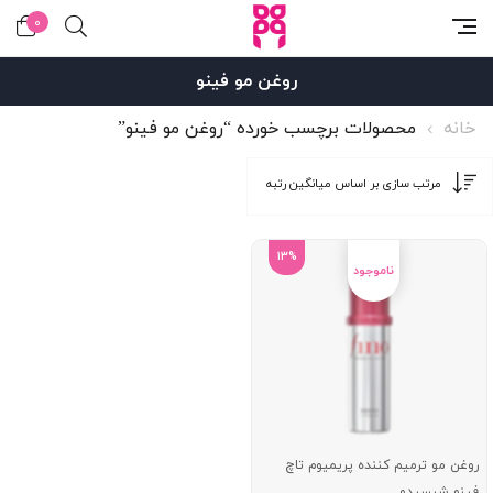
0
روغن مو فینو
خانه
محصولات برچسب خورده “روغن مو فینو”
13%
روغن مو ترمیم کننده پریمیوم تاچ
فینو شیسیدو