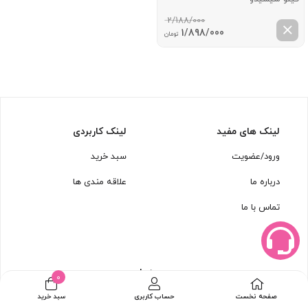
2/188/000
قیمت
قیمت
1/898/000
تومان
اصلی:
فعلی:
2/188/000 تومان
1/898/000 تومان.
بود.
لینک های مفید
لینک کاربردی
ورود/عضویت
سبد خرید
درباره ما
علاقه مندی ها
تماس با ما
مجوزها
0
صفحه نخست
حساب کاربری
سبد خرید