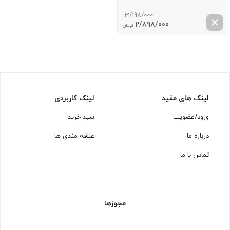
3/198/000
قیمت
قیمت
2/898/000
تومان
اصلی:
فعلی:
3/198/000 تومان
2/898/000 تومان.
بود.
لینک های مفید
لینک کاربردی
ورود/عضویت
سبد خرید
درباره ما
علاقه مندی ها
تماس با ما
مجوزها