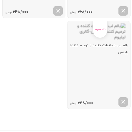
248/000
268/000
تومان
تومان
بالم لب محافظت کننده و ترمیم کننده
بایفس
248/000
تومان