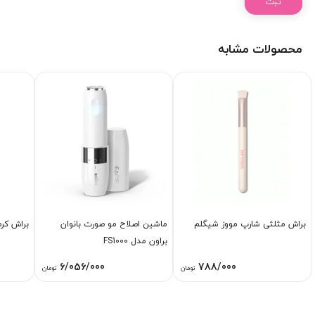
محصولات مشابه
براش مثلثی شارپ مووز شیگلم
ماشین اصلاح مو صورت بانوان
براش کرم
براون مدل FS1000
6/056/000
788/000
تومان
تومان