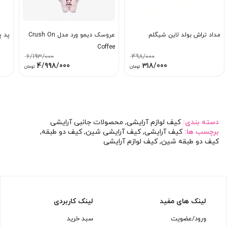
مداد تراش بولد لاین شیگلم
عروسک دیمو ورد مدل Crush On
پد پ
Coffee
6/193/000
498/000
قیمت
قیمت
قیمت
قیمت
4/998/000
318/000
تومان
تومان
اصلی:
فعلی:
اصلی:
فعلی:
498/000 تومان
318/000 تومان.
6/193/000 تومان
4/998/000 توم
بود.
بود.
دسته بندی:
کیف لوازم آرایشی
,
محصولات جانبی آرایشی
برچسب ها:
کیف آرایشی
,
کیف آرایشی شین
,
کیف دو طبقه
,
کیف دو طبقه شین
,
کیف لوازم آرایشی
لینک های مفید
لینک کاربردی
ورود/عضویت
سبد خرید