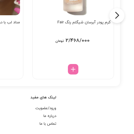
کرم پودر آبرسان شیگلم رنگ Fair
مداد لب با دو
2/468/000
تومان
لینک های مفید
ورود/عضویت
درباره ما
تماس با ما