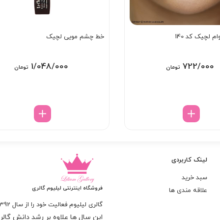
ام لچیک کد 140
خط چشم مویی لچیک
1/048/000
722/000
تومان
تومان
لینک کاربردی
سبد خرید
فروشگاه اینترنتی لیلیوم گالری
علاقه مندی ها
گالری لیلیوم فعالیت خود را از سال 1392
این سال ها علاوه بر رشد دانش گالری 