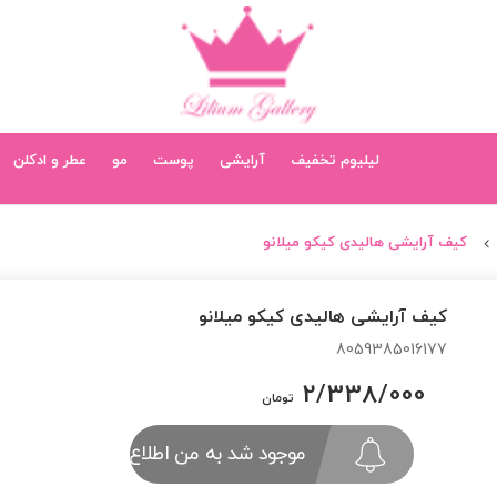
لیلیوم تخفیف
آرایشی
پوست
مو
عطر و ادکلن
کیف آرایشی هالیدی کیکو میلانو
کیف آرایشی هالیدی کیکو میلانو
8059385016177
2/338/000
تومان
موجود شد به من اطلاع بده