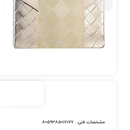
مشخصات فنی :
8059385016177