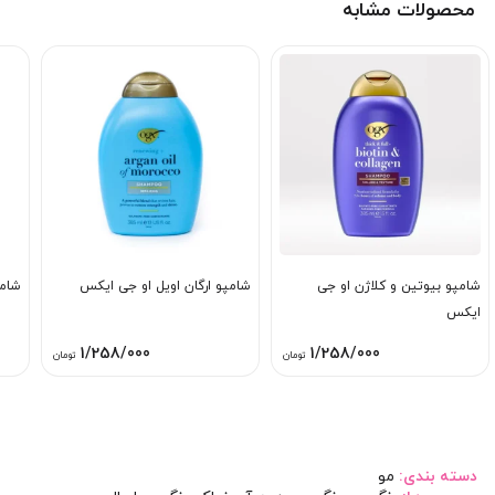
محصولات مشابه
شامپو بیوتین و کلاژن او جی
شامپو ارگان اویل او جی ایکس
شامپو 5 کاره ترمیم
ایکس
1/258/000
1/258/000
تومان
تومان
دسته بندی:
مو