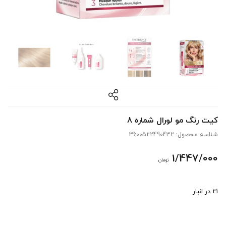
کیت رنگ مو لورال شماره 8
شناسه محصول:
3600522490432
1/447/000
تومان
21 در انبار