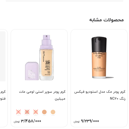
محصولات مشابه
کرم پودر مک مدل استودیو فیکس
کرم پودر سوپر استی لومی مات
کرم 
رنگ NC20
میبلین
فتوفوک
3/458/000
9/239/000
تومان
تومان