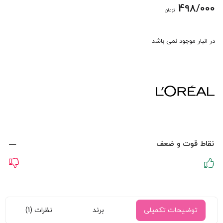
498/000
تومان
در انبار موجود نمی باشد
نقاط قوت و ضعف
توضیحات تکمیلی
برند
نظرات (1)