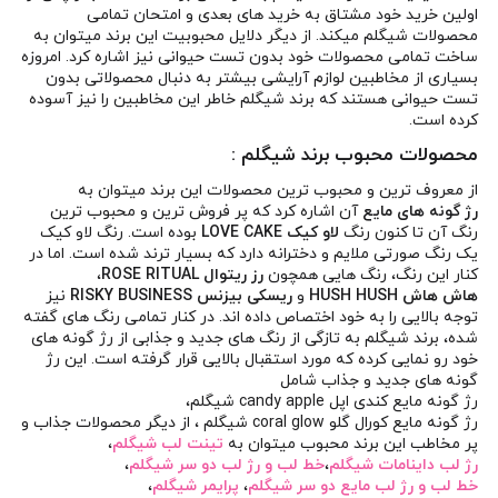
اولین خرید خود مشتاق به خرید های بعدی و امتحان تمامی
محصولات شیگلم میکند. از دیگر دلایل محبوبیت این برند میتوان به
ساخت تمامی محصولات خود بدون تست حیوانی نیز اشاره کرد. امروزه
بسیاری از مخاطبین لوازم آرایشی بیشتر به دنبال محصولاتی بدون
تست حیوانی هستند که برند شیگلم خاطر این مخاطبین را نیز آسوده
کرده است.
محصولات محبوب برند شیگلم :
از معروف ترین و محبوب ترین محصولات این برند میتوان به
رژ گونه های مایع
آن اشاره کرد که پر فروش ترین و محبوب ترین
رنگ آن تا کنون رنگ
لاو کیک LOVE CAKE
بوده است. رنگ لاو کیک
یک رنگ صورتی ملایم و دخترانه دارد که بسیار ترند شده است. اما در
کنار این رنگ، رنگ هایی همچون
رز ریتوال ROSE RITUAL
،
هاش هاش HUSH HUSH
و
ریسکی بیزنس RISKY BUSINESS
نیز
توجه بالایی را به خود اختصاص داده اند. در کنار تمامی رنگ های گفته
شده، برند شیگلم به تازگی از رنگ های جدید و جذابی از رژ گونه های
خود رو نمایی کرده که مورد استقبال بالایی قرار گرفته است. این رژ
گونه های جدید و جذاب شامل
رژ گونه مایع کندی اپل candy apple شیگلم
،
رژ گونه مایع کورال گلو coral glow شیگلم
، از دیگر محصولات جذاب و
پر مخاطب این برند محبوب میتوان به
تینت لب شیگلم
،
رژ لب داینامات شیگلم
،
خط لب و رژ لب دو سر شیگلم
،
خط لب و رژ لب مایع دو سر شیگلم
،
پرایمر شیگلم
،