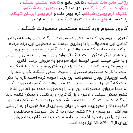
رژ لب مایع مات شیگلم
،
کانتور مایع
و
کانتور استیکی شیگلم
،
رژ گونه استیکی شیگلم
،
ریمل ضد آب
و
ریمل روزانه شیگلم
،
پنکیک کرم پودری شیگلم
،
کرم پودر مات
و
کرم پودر آبرسان شیگلم
،
پالت سایه
های جذاب
و متنوع شیگلم و ... نیز اشاره کرد.
گالری لیلیوم وارد کننده مستقیم محصولات شیگلم :
گالری لیلیوم
وارد کننده تمامی محصولات شیگلم بدون واسطه بوده و
تمامی این محصولات را با بهترین قیمت به مخاطبین این برند عرضه
میکند. باید بدانید که محصولات برند شیگلم نیز همچون بسیاری از
برند های دیگر ممکن است فیک آن وارد بازار شود و با قیمتی پایین تر
و یا حتی قیمت اصلی توسط افراد سودجو به فروش برسد. گالری
لیلیوم مثل همیشه این دغدغه را برای مشتری های خود برطرف کرده
است. با خرید مستقیم محصول از سایت رسمی شیگلم خیال شما را
بابت اورجینال بودن محصولات این برند آسوده کرده است. لازم به ذکر
است که گالری لیلیوم علاوه بر ارائه محصولات شیگلم به صورت تک
به شما عزیزان، محصولات این برند را به صورت عمده در تمامی نقاط
کشور پخش میکند و اولین و بزرگ ترین وارد کننده و پخش کننده برند
شیگلم به صورت تک و عمده میباشد. محصولات برند شیگلم به دلیل
کیفیت بالا و محبوبیت خود در میان بسیاری از مخاطبین لوازم آرایشی
هم اکنون در بیش از 40 کشور جهان به فروش میرسد و مخاطبین
بسیاری را نیز به خود اختصاص داده است. برند شیگلم برنده جوایز
زیبای از MEGA2021 نیز بوده است.