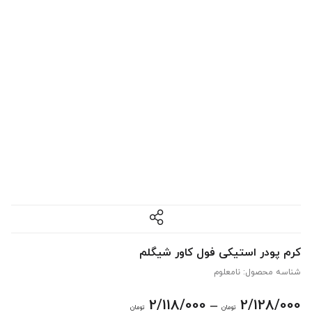
کرم پودر استیکی فول کاور شیگلم
شناسه محصول:
نامعلوم
Price
2/118/000
–
2/128/000
تومان
تومان