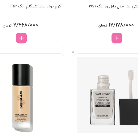
ی لادر مدل دابل ور رنگ 2W1
کرم پودر مات شیگلم رنگ Fair
2/468/000
12/178/000
تومان
تومان