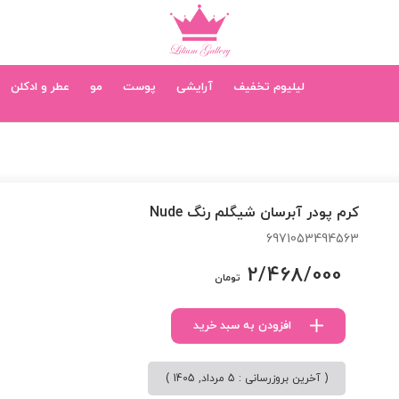
لیلیوم تخفیف
آرایشی
پوست
مو
عطر و ادکلن
کرم پودر آبرسان شیگلم رنگ Nude
6971053494563
2/468/000
تومان
افزودن به سبد خرید
( آخرین بروزرسانی : 5 مرداد, 1405 )