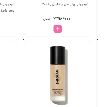
کرم پودر لورال مدل اینفالیبل رنگ 220
کرم پودر م
Soft Ivory
2/398/000
تومان