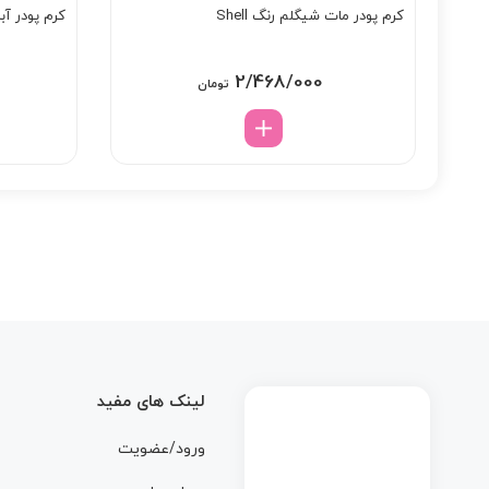
کرم پودر مات شیگلم رنگ Shell
کرم پودر آبر
2/468/000
تومان
لینک های مفید
ورود/عضویت