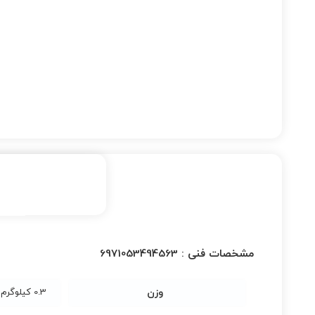
مشخصات فنی :
6971053494563
وزن
0.3 کیلوگرم