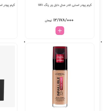
کرم پودر استی لادر مدل دابل ور رنگ 1W1
کرم پودر است
12/178/000
تومان