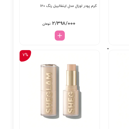
کرم پودر لورال مدل اینفالیبل رنگ 120
2/398/000
تومان
7%