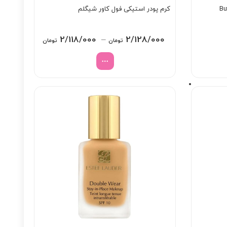
کرم پودر استیکی فول کاور شیگلم
Price
2/118/000
–
2/128/000
تومان
تومان
range:
18/000
through
2/128/000 تومان