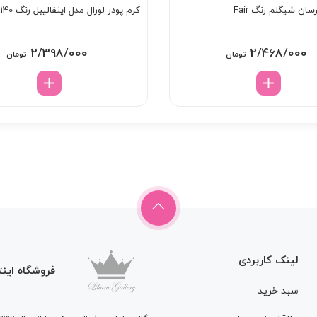
سان شیگلم رنگ Fair
کرم پودر لورال مدل اینفالیبل رنگ 140
2/398/000
2/468/000
تومان
تومان
لینک کاربردی
فروشگاه اینت
سبد خرید