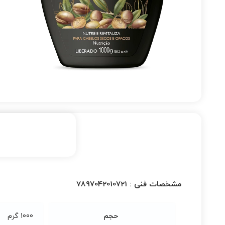
مشخصات فنی :
7897042010721
حجم
1000 گرم