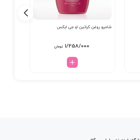
شامپو روغن کراتین او جی ایکس
اسکراب کف
اوربان کر
1/258/000
تومان