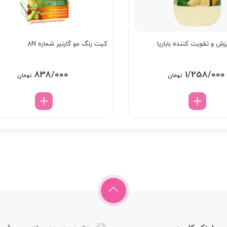
ش و تقویت کننده باباریا
کیت رنگ مو گارنیر شماره 8N
838/000
1/258/000
تومان
تومان