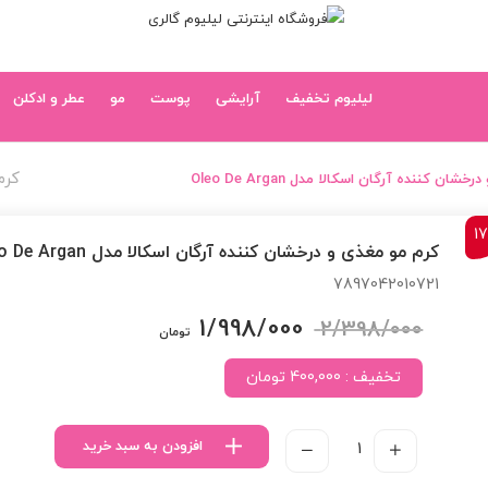
لیلیوم تخفیف
آرایشی
پوست
مو
عطر و ادکلن
کرم 
ان کننده آرگان اسکالا مدل Oleo De Argan
1
کرم مو مغذی و درخشان کننده آرگان اسکالا مدل Oleo De Argan
7897042010721
1/998/000
2/398/000
قیمت
قیمت
تومان
اصلی:
فعلی:
تخفیف : 400,000 تومان
2/398/000 تومان
1/998/000 تومان.
بود.
افزودن به سبد خرید