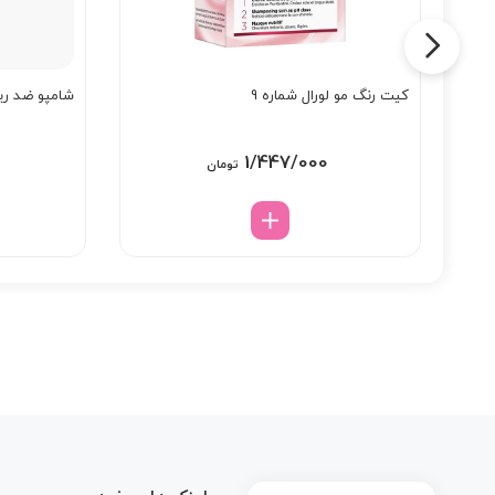
کیت رنگ مو لورال شماره 9
شامپو ضد ریز
1/447/000
تومان