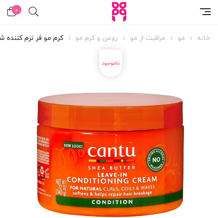
0
خانه
مو
مراقبت از مو
روغن و کرم مو
کرم مو فر نرم کننده ش