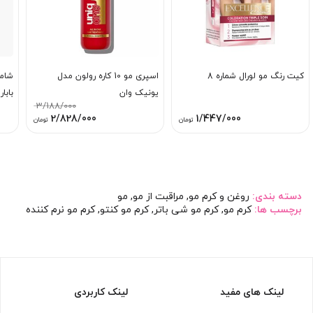
کیت رنگ مو لورال شماره 8
اسپری مو 10 کاره رولون مدل
شامپ
یونیک وان
باباری
3/188/000
قیمت
قیمت
2/828/000
1/447/000
تومان
تومان
اصلی:
فعلی:
3/188/000 تومان
2/828/000 توم
بود.
دسته بندی:
روغن و کرم مو
,
مراقبت از مو
,
مو
برچسب ها:
کرم مو
,
کرم مو شی باتر
,
کرم مو کنتو
,
کرم مو نرم کننده
لینک های مفید
لینک کاربردی