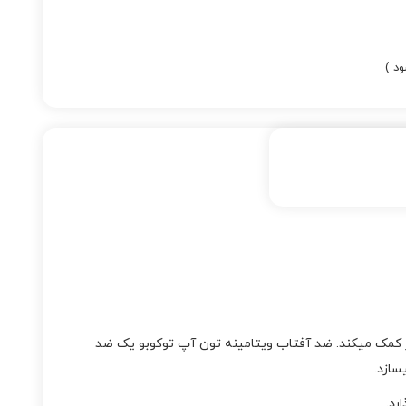
د )
ز کمک میکند. ضد آفتاب ویتامینه تون آپ توکوبو یک ضد
سازد.
رد.