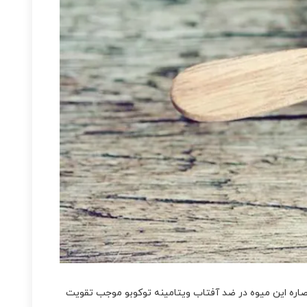
م و مس است. عصاره این میوه در ضد آفتاب ویتامینه توکوبو موجب تقویت