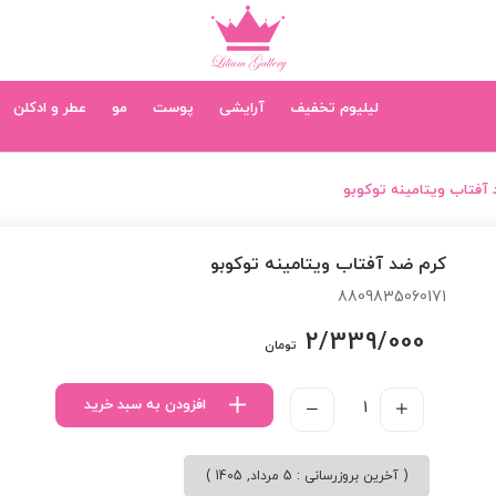
لیلیوم تخفیف
آرایشی
پوست
مو
عطر و ادکلن
آفتاب ویتامینه توکوبو
کرم ضد آفتاب ویتامینه توکوبو
8809835060171
2/339/000
تومان
افزودن به سبد خرید
( آخرین بروزرسانی : 5 مرداد, 1405 )