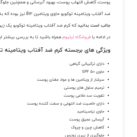
پوست، کاهش التهاب پوست، بهبود آبرسانی و همچنین جلوگی
ضد آفتاب ویتامینه توکوبو حاوی ویتامین B12 نیز بوده که به ترمیم سلول های پوستی و تقویت پوست کمک میکند. همچنین موجب جلوگیری از پیری زودرس پوست میشود.
جالب است بدانید
که کرم ضد آفتاب ویتامینه توکوبو یک زیر
در ادامه با
فروشگاه لیلیوم
همراه باشید تا به بررسی بیشتر ا
ویژگی های برجسته کرم ضد آفتاب ویتامینه توک
دارای ترکیباتی گیاهی
حاوی SPF 50
سرشار از ویتامین ها و مواد مغذی پوست
ترمیم سلول های پوستی
تقویت سد دفاعی پوست
دارای خاصیت ضد التهابی و سفت کننده پوست
حاوی نیاسینامید
آبرسانی عمیق پوست
کاهش چین و چروک
جلوگیری از پیری زودرس