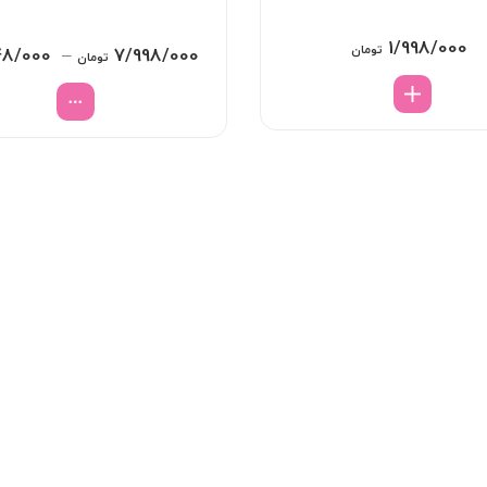
1/998/000
تومان
48/000
–
7/998/000
تومان