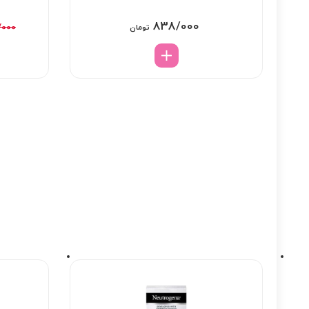
838/000
/000
تومان