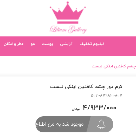
لیلیوم تخفیف
آرایشی
پوست
مو
عطر و ادکلن
 چشم کافئین اینکی لیست
کرم دور چشم کافئین اینکی لیست
5060879820807
4/933/000
تومان
موجود شد به من اطلاع بده