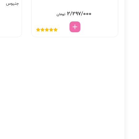
جنیوس
2/297/000
تومان
نمره
5.00
از
5