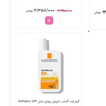
قیمت
قیمت
3/358/000
3/998/000
تومان
Price
9
تومان
اصلی:
فعلی:
range:
3/998/000 تومان
3/358/000 تومان.
948/000 تومان
بود.
through
7/998/000 تومان
کرم ضد آفتاب لاروش پوزای مدل Anthelios SPF