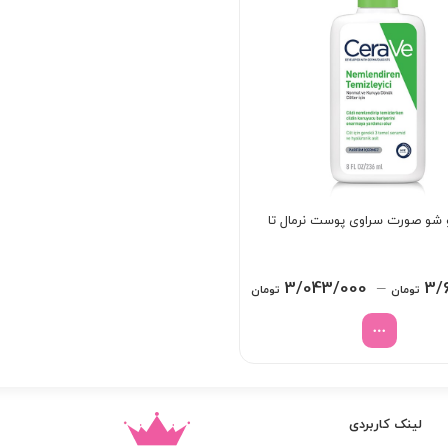
شو صورت سراوی پوست نرمال تا
Price
3/043/000
–
3/
تومان
تومان
range:
3/043/000 تومان
through
3/631/000 تومان
لینک کاربردی