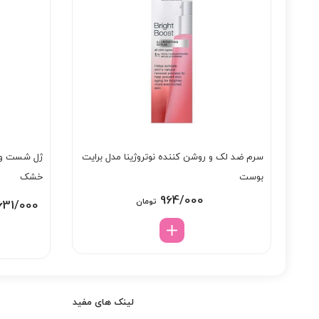
سرم ضد لک و روشن کننده نوتروژینا مدل برایت
ژل شست و 
بوست
خشک
964/000
تومان
631/000
لینک های مفید