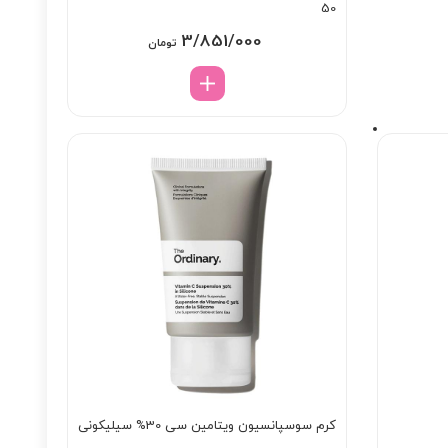
50
3/851/000
تومان
کرم سوسپانسیون ویتامین سی 30% سیلیکونی