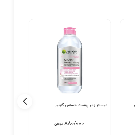
میسلار واتر پوست حساس گارنیر
ژل میسلا
واتر بوست
880/000
تومان