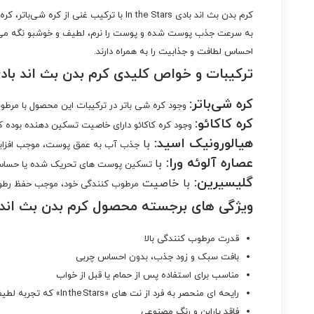
احساس لطافت و جذابیت را به همراه دارند.
ترکیبات و خواص کلیدی کرم بدن بث اند بادی 
کره شی‌باتر:
وجود کره شی باتر در ترکیبات این محصول با مرطو
کره کاکائو:
وجود کره کاکائو دارای خاصیت تسکین دهنده بوده که
هیالورونیک اسید:
با
جذب آب به عمق پوست، موجب افزای
عصاره آلوئه ورا:
با
تسکین پوست های تحریک شده یا حساس، 
گلیسیرین:
با
خاصیت
مرطوب کنندگی خود، موجب حفظ رطو
ویژگی های برجسته محصول کرم بدن بث اند بادی he Stars
قدرت مرطوب کنندگی بالا
بافت سبک و زود جذب، بدون احساس چربی
مناسب برای استفاده پس از حمام یا قبل از خواب
رایحه ای منحصر به فرد از نت‌ های «In the Stars» که تجربه لطیف و جذابی ایجاد می‌کند
فاقد پارابن و رنگ مصنوعی