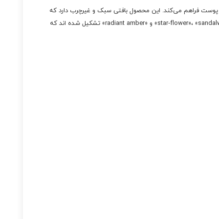
، هیالورونیک اسید، آلوئه‌ ورا و ویتامین E، آبرسانی عمیق و طولانی مدت برای پوست فراهم می‌کند. این محصول بافتی سبک و غیرچرب دارد که
به سرعت جذب پوست شده و پوست را نرم، لطیف و خوشبو نگه می‌دارد. نت‌ های عطری آن از «star‑flower»، «sandalwood musk»، «sugared tangelo»، «white agarwood» و «radiant amber» تشکیل شده‌ اند که