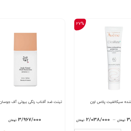
27%
ننده سیکالفیت پلاس اون
تینت ضد آفتاب رنگی بیوتی آف جوسان
Price
3/967/000
2/038/000
–
3
تومان
تومان
تومان
range: