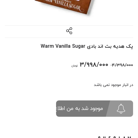
پک هدیه بث اند بادی Warm Vanilla Sugar
قیمت
قیمت
3/998/000
4/398/000
تومان
اصلی:
فعلی:
در انبار موجود نمی باشد
4/398/000 تومان
3/998/000 تومان.
بود.
موجود شد به من اطلاع بده