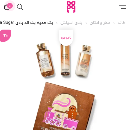
91%
19%
8%
17%
10%
20%
0
خانه
عطر و ادکلن
بادی اسپلش
پک هدیه بث اند بادی Warm Vanilla Sugar
9%