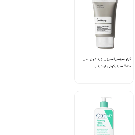
کرم سوسپانسیون ویتامین سی
30% سیلیکونی اوردینری