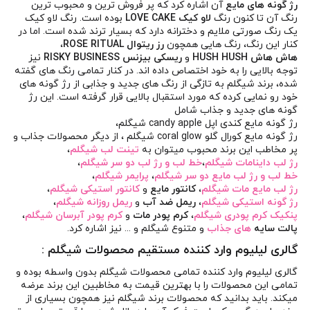
رژ گونه های مایع
آن اشاره کرد که پر فروش ترین و محبوب ترین
رنگ آن تا کنون رنگ
لاو کیک LOVE CAKE
بوده است. رنگ لاو کیک
یک رنگ صورتی ملایم و دخترانه دارد که بسیار ترند شده است. اما در
کنار این رنگ، رنگ هایی همچون
رز ریتوال ROSE RITUAL
،
هاش هاش HUSH HUSH
و
ریسکی بیزنس RISKY BUSINESS
نیز
توجه بالایی را به خود اختصاص داده اند. در کنار تمامی رنگ های گفته
شده، برند شیگلم به تازگی از رنگ های جدید و جذابی از رژ گونه های
خود رو نمایی کرده که مورد استقبال بالایی قرار گرفته است. این رژ
گونه های جدید و جذاب شامل
رژ گونه مایع کندی اپل candy apple شیگلم
،
رژ گونه مایع کورال گلو coral glow شیگلم
، از دیگر محصولات جذاب و
پر مخاطب این برند محبوب میتوان به
تینت لب شیگلم
،
رژ لب داینامات شیگلم
،
خط لب و رژ لب دو سر شیگلم
،
خط لب و رژ لب مایع دو سر شیگلم
،
پرایمر شیگلم
،
رژ لب مایع مات شیگلم
،
کانتور مایع
و
کانتور استیکی شیگلم
،
رژ گونه استیکی شیگلم
،
ریمل ضد آب
و
ریمل روزانه شیگلم
،
پنکیک کرم پودری شیگلم
،
کرم پودر مات
و
کرم پودر آبرسان شیگلم
،
پالت سایه
های جذاب
و متنوع شیگلم و ... نیز اشاره کرد.
گالری لیلیوم وارد کننده مستقیم محصولات شیگلم :
گالری لیلیوم
وارد کننده تمامی محصولات شیگلم بدون واسطه بوده و
تمامی این محصولات را با بهترین قیمت به مخاطبین این برند عرضه
میکند. باید بدانید که محصولات برند شیگلم نیز همچون بسیاری از