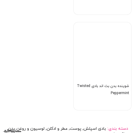
شوینده بدن بث اند بادی Twisted
Peppermint
دسته بندی:
بادی اسپلش
,
پوست
,
عطر و ادکلن
,
لوسیون و روغن بدن
,
5/298/000
5/198/000
2/498/000