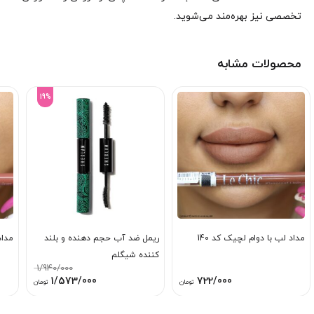
تخصصی نیز بهره‌مند می‌شوید.
محصولات مشابه
19%
مداد لب با دوام لچیک کد 140
ریمل ضد آب حجم دهنده و بلند
مداد
کننده شیگلم
1/940/000
قیمت
قیمت
1/573/000
722/000
تومان
تومان
اصلی:
فعلی:
1/940/000 تومان
1/573/000 توم