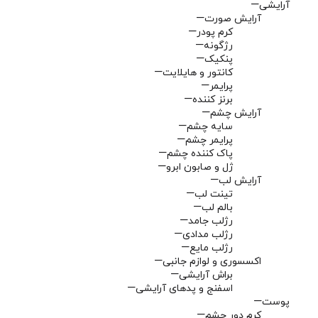
آرایشی
آرایش صورت
کرم پودر
رژگونه
پنکیک
کانتور و هایلایت
پرایمر
برنز کننده
آرایش چشم
سایه چشم
پرایمر چشم
پاک کننده چشم
ژل و صابون ابرو
آرایش لب
تینت لب
بالم لب
رژلب جامد
رژلب مدادی
رژلب مایع
اکسسوری و لوازم جانبی
براش آرایشی
اسفنج و پدهای آرایشی
پوست
کرم دور چشم