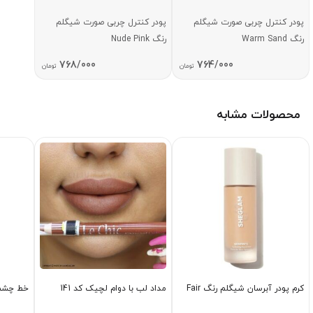
پودر کنترل چربی صورت شیگلم
پودر کنترل چربی صورت شیگلم
رنگ Warm Sand
رنگ Nude Pink
768/000
764/000
تومان
تومان
محصولات مشابه
کرم پودر آبرسان شیگلم رنگ Fair
مداد لب با دوام لچیک کد 141
خط چشم