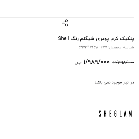
پنکیک کرم پودری شیگلم رنگ Shell
شناسه محصول:
6973474682277
قیمت
قیمت
1/989/000
2/398/000
تومان
اصلی:
فعلی:
در انبار موجود نمی باشد
2/398/000 تومان
1/989/000 تومان.
بود.