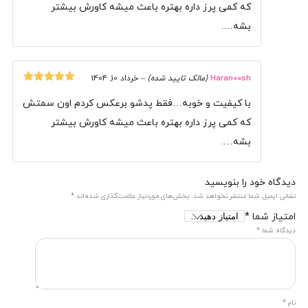
که کمی پرز داره بهتره باعث میشه کاورش بیشتر
بشه….
Haran00sh
(مالک تایید شده)
–
خرداد 10, 1404
نمره
5
از 5
با کیفیت و خوبه…فقط پدشو برعکس کردم اون سمتش
که کمی پرز داره بهتره باعث میشه کاورش بیشتر
بشه….
دیدگاه خود را بنویسید
نشانی ایمیل شما منتشر نخواهد شد.
بخش‌های موردنیاز علامت‌گذاری شده‌اند
*
امتیاز شما
*
دیدگاه شما
*
نام
*