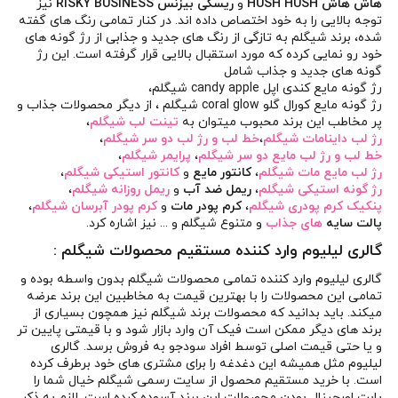
هاش هاش HUSH HUSH
و
ریسکی بیزنس RISKY BUSINESS
نیز
توجه بالایی را به خود اختصاص داده اند. در کنار تمامی رنگ های گفته
شده، برند شیگلم به تازگی از رنگ های جدید و جذابی از رژ گونه های
خود رو نمایی کرده که مورد استقبال بالایی قرار گرفته است. این رژ
گونه های جدید و جذاب شامل
رژ گونه مایع کندی اپل candy apple شیگلم
،
رژ گونه مایع کورال گلو coral glow شیگلم
، از دیگر محصولات جذاب و
پر مخاطب این برند محبوب میتوان به
تینت لب شیگلم
،
رژ لب داینامات شیگلم
،
خط لب و رژ لب دو سر شیگلم
،
خط لب و رژ لب مایع دو سر شیگلم
،
پرایمر شیگلم
،
رژ لب مایع مات شیگلم
،
کانتور مایع
و
کانتور استیکی شیگلم
،
رژ گونه استیکی شیگلم
،
ریمل ضد آب
و
ریمل روزانه شیگلم
،
پنکیک کرم پودری شیگلم
،
کرم پودر مات
و
کرم پودر آبرسان شیگلم
،
پالت سایه
های جذاب
و متنوع شیگلم و ... نیز اشاره کرد.
گالری لیلیوم وارد کننده مستقیم محصولات شیگلم :
گالری لیلیوم
وارد کننده تمامی محصولات شیگلم بدون واسطه بوده و
تمامی این محصولات را با بهترین قیمت به مخاطبین این برند عرضه
میکند. باید بدانید که محصولات برند شیگلم نیز همچون بسیاری از
برند های دیگر ممکن است فیک آن وارد بازار شود و با قیمتی پایین تر
و یا حتی قیمت اصلی توسط افراد سودجو به فروش برسد. گالری
لیلیوم مثل همیشه این دغدغه را برای مشتری های خود برطرف کرده
است. با خرید مستقیم محصول از سایت رسمی شیگلم خیال شما را
بابت اورجینال بودن محصولات این برند آسوده کرده است. لازم به ذکر