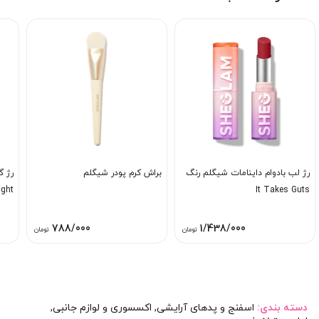
رژ لب بادوام داینامات شیگلم رنگ
براش کرم پودر شیگلم
ight
It Takes Guts
788/000
1/438/000
تومان
تومان
دسته بندی:
اسفنج و پدهای آرایشی
,
اکسسوری و لوازم جانبی
,