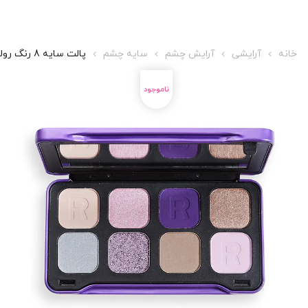
خانه
آرایشی
آرایش چشم
سایه چشم
پالت سایه 8 رنگ رولوشن مدل Forever Dynamic رنگ Mesmerized