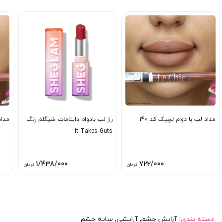
مداد لب با دوام لچیک کد 140
رژ لب بادوام داینامات شیگلم رنگ
مداد
It Takes Guts
1/438/000
722/000
تومان
تومان
دسته بندی:
آرایش چشم
,
آرایشی
,
سایه چشم