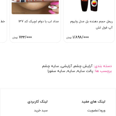
ریمل حجم دهنده بل مدل ولیوم
مداد لب با دوام لچیک کد 137
خط 
آپ فول لش
722/000
1/898/000
تومان
تومان
دسته بندی:
آرایش چشم
,
آرایشی
,
سایه چشم
برچسب ها:
پالت سایه
,
سایه
,
سایه سفورا
لینک های مفید
لینک کاربردی
ورود/عضویت
سبد خرید