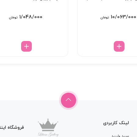
EyeDentify Your
خط چشم رویال لچیک
1/048/000
10/063/000
تومان
تومان