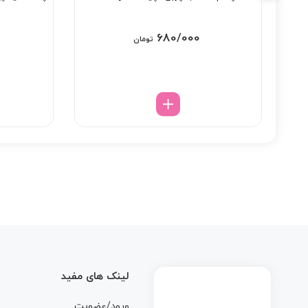
مداد چشم ضد آب چوبی لچیک شماره 400
پالت سایه پی لوئیز  Worth
680/000
تومان