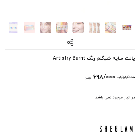
پالت سایه شیگلم رنگ Artistry Burnt
قیمت
قیمت
698/000
898/000
تومان
اصلی:
فعلی:
در انبار موجود نمی باشد
898/000 تومان
698/000 تومان.
بود.