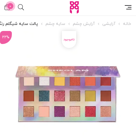
0
خانه
آرایشی
آرایش چشم
سایه چشم
پالت سایه شیگلم رنگ istry Burnt
22%