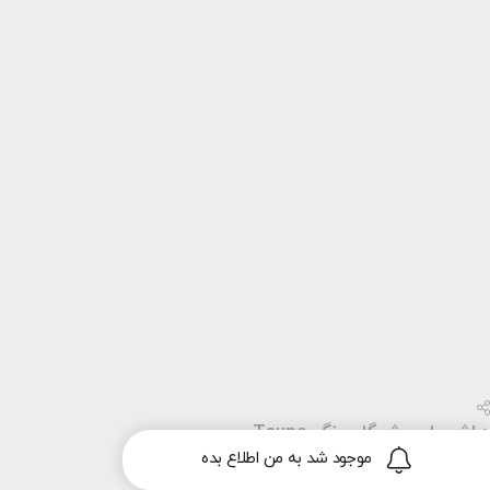
هاشور ابرو شیگلم رنگ Taupe
موجود شد به من اطلاع بده
778/000
تومان