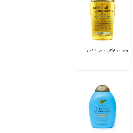
روغن مو آرگان او جی ایکس