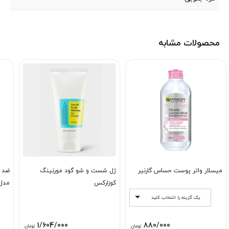
محصولات مشابه
میسلار واتر پوست حساس گارنیر
ژل شست و شو گود مورنینگ
ضد آ
کوزارکس
مدل 
یک گزینه را انتخاب کنید
1/604/000
880/000
تومان
تومان