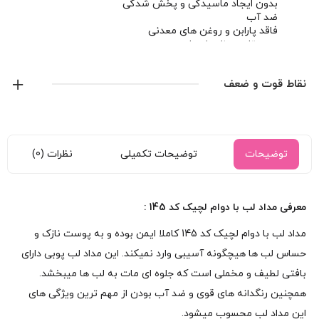
بدون ایجاد ماسیدگی و پخش شدگی
ضد آب
فاقد پارابن و روغن های معدنی
مورد تایید وزات اروپا
نقاط قوت و ضعف
توضیحات
توضیحات تکمیلی
نظرات (0)
معرفی مداد لب با دوام لچیک کد 145 :
مداد لب با دوام لچیک کد 145 کاملا ایمن بوده و به پوست نازک و
حساس لب ها هیچگونه آسیبی وارد نمیکند. این مداد لب پوبی دارای
بافتی لطیف و مخملی است که جلوه ای مات به لب ها میبخشد.
همچنین رنگدانه های قوی و ضد آب بودن از مهم ترین ویژگی های
این مداد لب محسوب میشود.