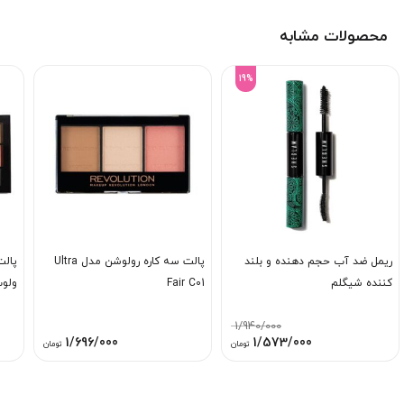
محصولات مشابه
19%
ریمل ضد آب حجم دهنده و بلند
پالت سه کاره رولوشن مدل Ultra
پالت
کننده شیگلم
Fair C01
ولوت
1/940/000
قیمت
قیمت
1/696/000
1/573/000
تومان
تومان
اصلی:
فعلی:
1/940/000 تومان
1/573/000 تومان.
بود.