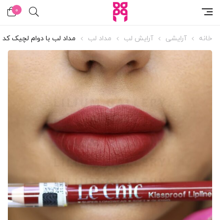
0
خانه
آرایشی
آرایش لب
مداد لب
مداد لب با دوام لچیک کد 145