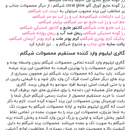
رژ گونه مایع کندی اپل candy apple شیگلم
،
رژ گونه مایع کورال گلو coral glow شیگلم
، از دیگر محصولات جذاب و
پر مخاطب این برند محبوب میتوان به
تینت لب شیگلم
،
رژ لب داینامات شیگلم
،
خط لب و رژ لب دو سر شیگلم
،
خط لب و رژ لب مایع دو سر شیگلم
،
پرایمر شیگلم
،
رژ لب مایع مات شیگلم
،
کانتور مایع
و
کانتور استیکی شیگلم
،
رژ گونه استیکی شیگلم
،
ریمل ضد آب
و
ریمل روزانه شیگلم
،
پنکیک کرم پودری شیگلم
،
کرم پودر مات
و
کرم پودر آبرسان شیگلم
،
پالت سایه
های جذاب
و متنوع شیگلم و ... نیز اشاره کرد.
گالری لیلیوم وارد کننده مستقیم محصولات شیگلم :
گالری لیلیوم
وارد کننده تمامی محصولات شیگلم بدون واسطه بوده و
تمامی این محصولات را با بهترین قیمت به مخاطبین این برند عرضه
میکند. باید بدانید که محصولات برند شیگلم نیز همچون بسیاری از
برند های دیگر ممکن است فیک آن وارد بازار شود و با قیمتی پایین تر
و یا حتی قیمت اصلی توسط افراد سودجو به فروش برسد. گالری
لیلیوم مثل همیشه این دغدغه را برای مشتری های خود برطرف کرده
است. با خرید مستقیم محصول از سایت رسمی شیگلم خیال شما را
بابت اورجینال بودن محصولات این برند آسوده کرده است. لازم به ذکر
است که گالری لیلیوم علاوه بر ارائه محصولات شیگلم به صورت تک
به شما عزیزان، محصولات این برند را به صورت عمده در تمامی نقاط
کشور پخش میکند و اولین و بزرگ ترین وارد کننده و پخش کننده برند
شیگلم به صورت تک و عمده میباشد. محصولات برند شیگلم به دلیل
کیفیت بالا و محبوبیت خود در میان بسیاری از مخاطبین لوازم آرایشی