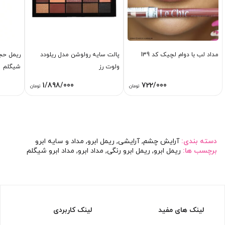
مداد لب با دوام لچیک کد 139
پالت سایه رولوشن مدل ریلودد
ریمل حجم
ولوت رز
شیگلم
1/898/000
722/000
تومان
تومان
دسته بندی:
آرایش چشم
,
آرایشی
,
ریمل ابرو
,
مداد و سایه ابرو
برچسب ها:
ریمل ابرو
,
ریمل ابرو رنگی
,
مداد ابرو
,
مداد ابرو شیگلم
لینک های مفید
لینک کاربردی