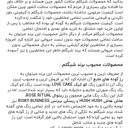
بدانید که محصولات شیگلم ساخت کشور چین هستند و بر خلاف باور
جا افتاده برای بسیاری از مردم که محصولات ساخت کشور چین ممکن
است کیفیت مرغوبی نداشته باشند، محصولات شیگلم با کیفیتی باور
نکردنی و قیمتی مناسب تمامی مخاطبین خود را شگفت زده کرده
است. کیفیت محصولات شیگلم به گونه ای بوده که مخاطب را پس از
اولین خرید خود مشتاق به خرید های بعدی و امتحان تمامی
محصولات شیگلم میکند. از دیگر دلایل محبوبیت این برند میتوان به
ساخت تمامی محصولات خود بدون تست حیوانی نیز اشاره کرد. امروزه
بسیاری از مخاطبین لوازم آرایشی بیشتر به دنبال محصولاتی بدون
تست حیوانی هستند که برند شیگلم خاطر این مخاطبین را نیز آسوده
کرده است.
محصولات محبوب برند شیگلم :
از معروف ترین و محبوب ترین محصولات این برند میتوان به
رژ گونه های مایع
آن اشاره کرد که پر فروش ترین و محبوب ترین
رنگ آن تا کنون رنگ
لاو کیک LOVE CAKE
بوده است. رنگ لاو کیک
یک رنگ صورتی ملایم و دخترانه دارد که بسیار ترند شده است. اما در
کنار این رنگ، رنگ هایی همچون
رز ریتوال ROSE RITUAL
،
هاش هاش HUSH HUSH
و
ریسکی بیزنس RISKY BUSINESS
نیز
توجه بالایی را به خود اختصاص داده اند. در کنار تمامی رنگ های گفته
شده، برند شیگلم به تازگی از رنگ های جدید و جذابی از رژ گونه های
خود رو نمایی کرده که مورد استقبال بالایی قرار گرفته است. این رژ
گونه های جدید و جذاب شامل