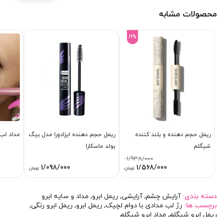
محصولات مشابه
19%
ریمل حجم دهنده و بلند کننده
ریمل حجم دهنده ایزادورا مدل بیگ
مداد لب ب
شیگلم
بولد ماسکارا
1/938/000
قیمت
قیمت
1/098/000
1/568/000
تومان
تومان
اصلی:
فعلی:
1/938/000 تومان
1/568/000 تومان.
بود.
دسته بندی:
آرایش چشم
,
آرایشی
,
ریمل ابرو
,
مداد و سایه ابرو
برچسب ها:
رژ لب مدادی با دوام لچیک
,
ریمل ابرو
,
ریمل ابرو رنگی
,
ریمل ابرو شیگلم
,
مداد ابرو شیگلم