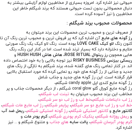
حیوانی نیز اشاره کرد. امروزه بسیاری از مخاطبین لوازم آرایشی بیشتر به
دنبال محصولاتی بدون تست حیوانی هستند که برند شیگلم خاطر این
مخاطبین را نیز آسوده کرده است.
محصولات محبوب برند شیگلم :
از معروف ترین و محبوب ترین محصولات این برند میتوان به
رژ گونه های مایع
آن اشاره کرد که پر فروش ترین و محبوب ترین رنگ آن تا
کنون رنگ
لاو کیک LOVE CAKE
بوده است. رنگ لاو کیک یک رنگ صورتی
ملایم و دخترانه دارد که بسیار ترند شده است. اما در کنار این رنگ، رنگ
هایی همچون
رز ریتوال ROSE RITUAL
،
هاش هاش HUSH HUSH
و
ریسکی بیزنس RISKY BUSINESS
نیز توجه بالایی را به خود اختصاص داده
اند. در کنار تمامی رنگ های گفته شده، برند شیگلم به تازگی از رنگ های
جدید و جذابی از رژ گونه های خود رو نمایی کرده که مورد استقبال بالایی
قرار گرفته است. این رژ گونه های جدید و جذاب شامل
رژ گونه مایع کندی اپل candy apple شیگلم
،
رژ گونه مایع کورال گلو coral glow شیگلم
، از دیگر محصولات جذاب و پر
مخاطب این برند محبوب میتوان به
تینت لب شیگلم
،
رژ لب داینامات شیگلم
،
خط لب و رژ لب دو سر شیگلم
،
خط لب و رژ لب مایع دو سر شیگلم
،
پرایمر شیگلم
،
رژ لب مایع مات شیگلم
،
کانتور مایع
و
کانتور استیکی شیگلم
،
رژ گونه استیکی شیگلم
،
ریمل ضد آب
و
ریمل روزانه شیگلم
،
پنکیک کرم پودری شیگلم
،
کرم پودر مات
و
کرم پودر آبرسان شیگلم
،
پالت سایه
های جذاب
و متنوع شیگلم و ... نیز
اشاره کرد.