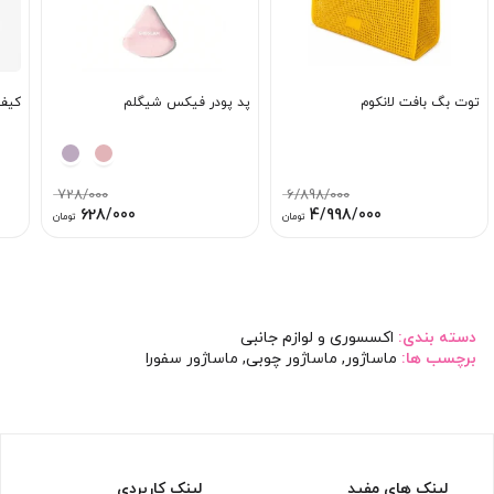
توت بگ بافت لانکوم
پد پودر فیکس شیگلم
کیف
728/000
6/898/000
قیمت
قیمت
قیمت
قیمت
628/000
4/998/000
تومان
تومان
اصلی:
فعلی:
اصلی:
فعلی:
6/898/000 تومان
4/998/000 تومان.
728/000 تومان
628/000 تومان.
بود.
بود.
دسته بندی:
اکسسوری و لوازم جانبی
برچسب ها:
ماساژور
,
ماساژور چوبی
,
ماساژور سفورا
لینک های مفید
لینک کاربردی