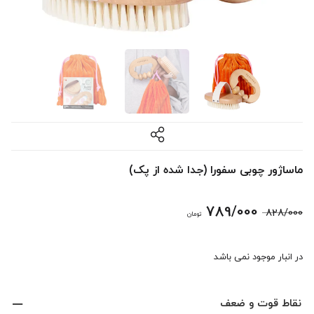
ماساژور چوبی سفورا (جدا شده از پک)
قیمت
قیمت
789/000
828/000
تومان
اصلی:
فعلی:
در انبار موجود نمی باشد
828/000 تومان
789/000 تومان.
بود.
نقاط قوت و ضعف