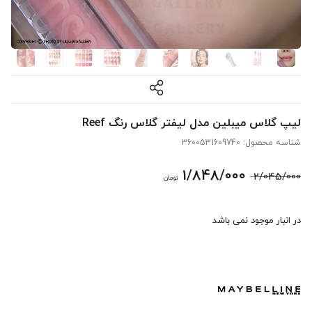
لیپ گلاس میبلین مدل لیفتر گلاس رنگ Reef
شناسه محصول:
3600531609740
قیمت
قیمت
1/848/000
2/045/000
تومان
اصلی:
فعلی:
در انبار موجود نمی باشد
2/045/000 تومان
1/848/000 تومان.
بود.