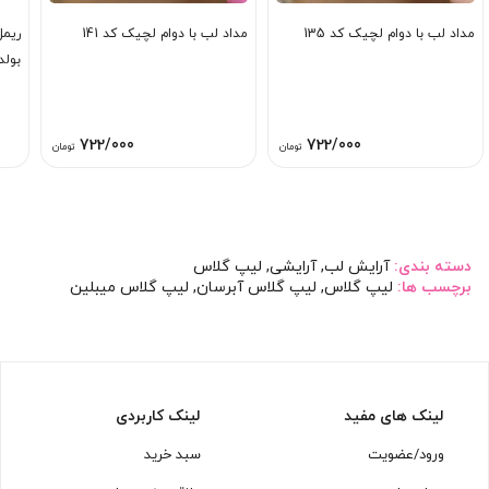
مداد لب با دوام لچیک کد 135
مداد لب با دوام لچیک کد 141
ریمل
بولد
722/000
722/000
تومان
تومان
دسته بندی:
آرایش لب
,
آرایشی
,
لیپ گلاس
برچسب ها:
لیپ گلاس
,
لیپ گلاس آبرسان
,
لیپ گلاس میبلین
لینک های مفید
لینک کاربردی
ورود/عضویت
سبد خرید