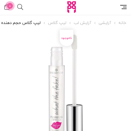
0
خانه
آرایشی
آرایش لب
لیپ گلاس
لیپ گلاس حجم دهنده اسنس رن