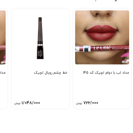
مداد لب با دوام لچیک کد 145
خط چشم رویال لچیک
مداد
1/048/000
722/000
تومان
تومان