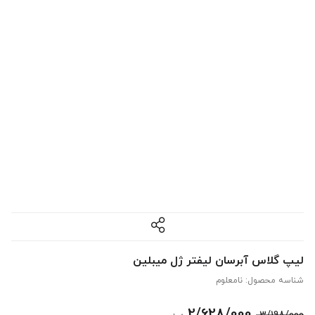
لیپ گلاس آبرسان لیفتر ژل میبلین
شناسه محصول:
نامعلوم
قیمت
قیمت
2/628/000