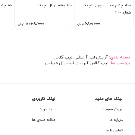
مداد چشم ضد آب چوبی لچیک
خط چشم رویال لچیک
خط چشم
شماره 400
1/048/000
680/000
تومان
تومان
دسته بندی:
آرایش لب
,
آرایشی
,
لیپ گلاس
برچسب ها:
لیپ گلاس آبرسان لیفتر ژل میبلین
لینک های مفید
لینک کاربردی
ورود/عضویت
سبد خرید
درباره ما
علاقه مندی ها
تماس با ما