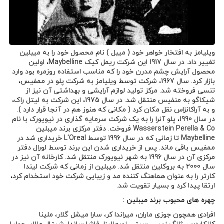
ویلیامز به افتخار خواهر خود ( میبل ) نام محصول خود را به میبلین
تغییر داد. در سال 1917 این شرکت ریمل کیک Maybelline، اولین
محصول آرایش چشم مدرن خود را که مناسب استفاده روزمره بود وارد
بازار کرد. سال 1967، شرکت توسط ویلیامز به شرکت پلو در ممفیس،
تنسی فروخته شد. مرکز تولید لوازم آرایشی و بهداشتی آن نیز از
شیکاگو به منفیس منتقل شد. در سال 1975، این شرکت به لیتل راک،
و به آراکانزاس نقل مکان کرد ( مکانی که هنوز هم در آنجا قرار دارد ).
در سال 1990، پلو آنرا را به یک شرکت سرمایه گذاری در نیویورک با نام
Wasserstein Perella & Co فروخت. دفتر مرکزی برند میبلین
Maybelline تا زمانی که در سال 1996 توسط L'Oreal خریداری شد در
ممفیس باقی ماند. پس از خریداری شدن این برند توسط لورال دفتر
مرکزی آن در سال 1996 به شهر نیویورک منتقل شد. کارخانه آن نیز در
سال 2000 به بروکلین منتقل شد. میبلین از زمانی که شرکت لیندا
کارتر را به عنوان هماهنگ کننده مد و زیبایی شرکت خود استخدام کرد،
ارتقا پیدا کرد و بسیار تقویت شد.
چهره های محبوب برند میبلین :
افرادی همچون جوزی ماران، میراندا کر، سارا میشل گلار، ملینا