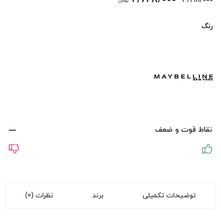
3/198/000
تومان
اصلی:
فعلی:
رنگ
3/198/000 تومان
2/628/000 تومان.
بود.
نقاط قوت و ضعف
توضیحات تکمیلی
برند
نظرات (0)