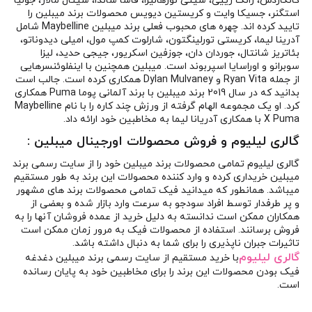
کانکاردس، ژانگ زییی، سیتی نورهالیزا، فاشا ساندا، شیتال مالار، جولیا
استگنر، جسیکا وایت و کریستین دیویس محصولات برند میبلین را
تایید کرده اند. چهره های محبوب فعلی برند میبلین Maybelline شامل
آدرینا لیما، کریستی تورلینگتون، شارلوت کمپ مول، امیلی دیدوناتو،
بئاتریز شانتال، جوردان دان، جوزفین اسکریور، جیجی حدید، لیزا
سوبرانو و اوراسایا اسپربوند است. میبلین همچنین با اینفلوئنسرهایی
از جمله Ryan Vita و Dylan Mulvaney همکاری کرده است. جالب است
بدانید که در سال 2019 برند میبلین با برند آلمانی پوما Puma همکاری
کرد. او یک مجموعه الهام گرفته از ورزش چند کاره را با نام Maybelline
X Puma با همکاری آدریانا لیما به مخاطبین خود ارائه داد.
گالری لیلیوم
و فروش محصولات اورجینال
میبلین
:
گالری لیلیوم تمامی محصولات برند میبلین خود را از سایت رسمی برند
میبلین خریداری کرده و وارد کننده محصولات این برند به طور مستقیم
میباشد. همانطور که میدانید فیک تمامی محصولات برند های مشهور
و پر طرفدار توسط افراد سودجو به سرعت وارد بازار شده و بعضی از
همکاران ممکن است ندانسته به دلیل خرید از عمده فروشان آنها را به
فروش برسانند. استفاده از محصولات فیک به مرور زمان ممکن است
تاثیرات جبران ناپذیری را برای شما به دنبال داشته باشد.
گالری لیلیوم
با خرید مستقیم از سایت رسمی برند میبلین دغدغه
فیک بودن محصولات این برند را برای مخاطبین خود به پایان رسانده
است.