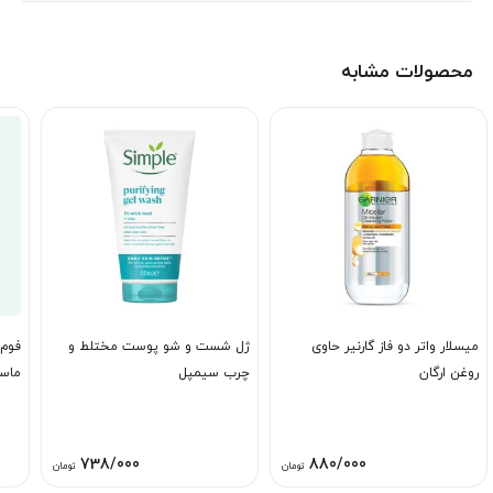
محصولات مشابه
میسلار واتر دو فاز گارنیر حاوی
ژل شست و شو پوست مختلط و
فوم
روغن ارگان
چرب سیمپل
ماست
738/000
880/000
تومان
تومان