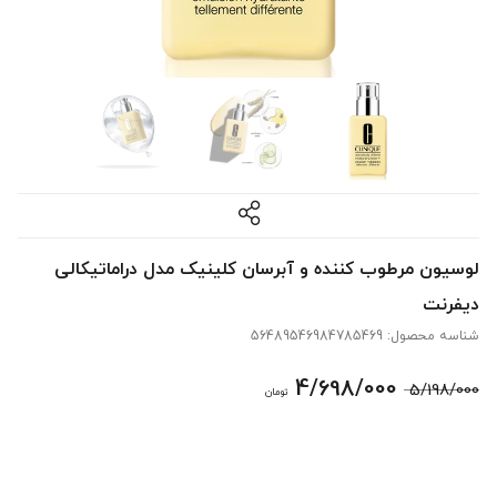
لوسیون مرطوب کننده و آبرسان کلینیک مدل دراماتیکالی
دیفرنت
شناسه محصول:
56489546984785469
قیمت
قیمت
4/698/000
5/198/000
تومان
اصلی:
فعلی:
5/198/000 تومان
4/698/000 تومان.