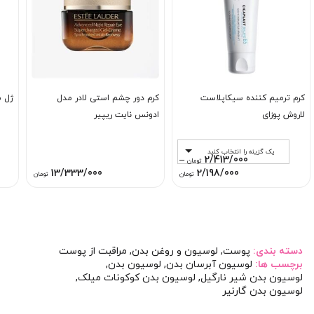
کرم ترمیم کننده سیکاپلاست
کرم دور چشم استی لادر مدل
ژل م
لاروش پوزای
ادونس نایت ریپیر
یک گزینه را انتخاب کنید
–
2/413/000
تومان
Price
13/333/000
2/198/000
تومان
تومان
range:
2/198/000 تومان
through
2/413/000 تومان
دسته بندی:
پوست
,
لوسیون و روغن بدن
,
مراقبت از پوست
برچسب ها:
لوسیون آبرسان بدن
,
لوسیون بدن
,
لوسیون بدن شیر نارگیل
,
لوسیون بدن کوکونات میلک
,
لوسیون بدن گارنیر