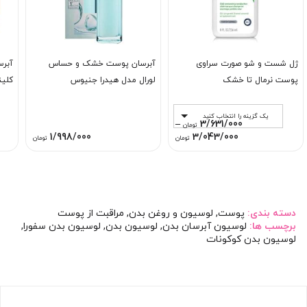
ژل شست و شو صورت سراوی
آبرسان پوست خشک و حساس
پوست نرمال تا خشک
لورال مدل هیدرا جنیوس
کلی
یک گزینه را انتخاب کنید
–
3/631/000
تومان
Price
1/998/000
3/043/000
تومان
تومان
range:
3/043/000 تومان
through
3/631/000 تومان
دسته بندی:
پوست
,
لوسیون و روغن بدن
,
مراقبت از پوست
برچسب ها:
لوسیون آبرسان بدن
,
لوسیون بدن
,
لوسیون بدن سفورا
,
لوسیون بدن کوکونات