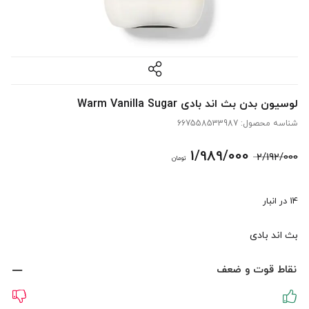
لوسیون بدن بث اند بادی Warm Vanilla Sugar
شناسه محصول:
667558533987
قیمت
قیمت
1/989/000
2/192/000
تومان
اصلی:
فعلی:
14 در انبار
2/192/000 تومان
1/989/000 تومان.
بث اند بادی
بود.
نقاط قوت و ضعف