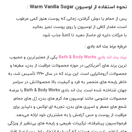
نحوه استفاده از لوسیون Warm Vanilla Sugar :
پس از حمام یا دوش گرفتن، زمانی که پوست هنوز کمی مرطوب
است، مقدار کافی از لوسیون را روی پوست تمیز بمالید.
با حرکات دایره‌ ای ماساژ دهید تا کاملاً جذب شود.
درباره
برند بث اند بادی
:
برند بث اند بادی Bath & Body Works
یکی از معتبرترین و محبوب‌
ترین برند های آمریکایی در حوزه محصولات مراقبت از بدن، عطرها و
محصولات آروماتراپی است. این برند که در سال 1990 تأسیس شد، به
خاطر رایحه‌ های منحصر به‌ فرد و کیفیت بالا محصولاتش در سراسر
جهان شناخته شده است. بث اند بادی Bath & Body Works با عرضه
محصولات متنوعی مانند لوسیون‌ ها، کرم‌ های بدن، ژل‌ های حمام،
شمع‌ های معطر و اسپری‌ های بدن، تجربه‌ ای لوکس و دلپذیر برای
مراقبت از پوست و حس آرامش را به مشتریان خود ارائه می‌دهد.
فرمولاسیون پیشرفته، ترکیبات طبیعی و رایحه‌ های بی‌نظیر از ویژگی‌
های شاخص این برند هستند که آن را به انتخاب اول بسیاری از افراد