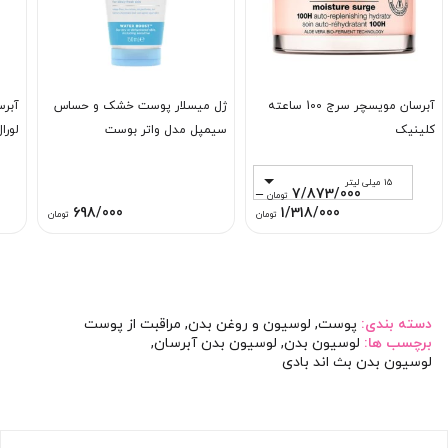
آبرسان مویسچر سرج 100 ساعته
ژل میسلار پوست خشک و حساس
آبر
کلینیک
سیمپل مدل واتر بوست
لورا
15 میلی لیتر
–
7/873/000
تومان
Price
698/000
1/318/000
تومان
تومان
range:
1/318/000 تومان
through
7/873/000 تومان
دسته بندی:
پوست
,
لوسیون و روغن بدن
,
مراقبت از پوست
برچسب ها:
لوسیون بدن
,
لوسیون بدن آبرسان
,
لوسیون بدن بث اند بادی