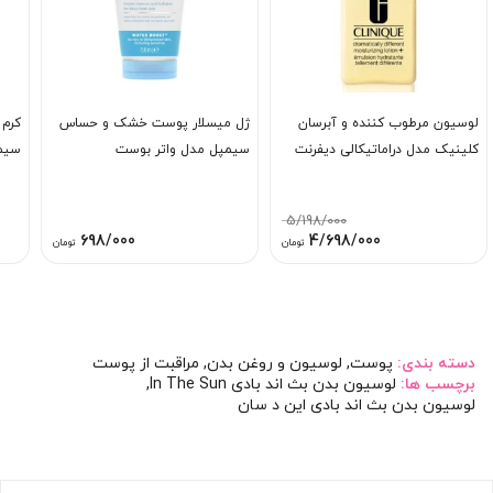
لوسیون مرطوب کننده و آبرسان
ژل میسلار پوست خشک و حساس
کرم 
کلینیک مدل دراماتیکالی دیفرنت
سیمپل مدل واتر بوست
سیم
5/198/000
قیمت
قیمت
698/000
4/698/000
تومان
تومان
اصلی:
فعلی:
5/198/000 تومان
4/698/000 تومان.
بود.
دسته بندی:
پوست
,
لوسیون و روغن بدن
,
مراقبت از پوست
برچسب ها:
لوسیون بدن بث اند بادی In The Sun
,
لوسیون بدن بث اند بادی این د سان