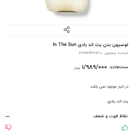
لوسیون بدن بث اند بادی In The Sun
شناسه محصول:
667659320400
قیمت
قیمت
1/989/000
2/192/000
تومان
اصلی:
فعلی:
در انبار موجود نمی باشد
2/192/000 تومان
1/989/000 تومان.
بث اند بادی
بود.
نقاط قوت و ضعف