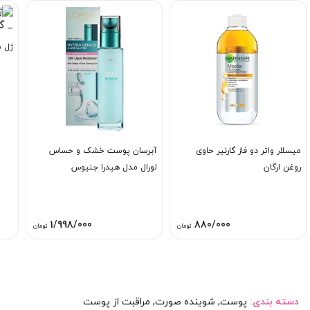
ژل م
میسلار واتر دو فاز گارنیر حاوی
آبرسان پوست خشک و حساس
روغن ارگان
لورال مدل هیدرا جنیوس
1/998/000
880/000
تومان
تومان
دسته بندی:
پوست
,
شوینده صورت
,
مراقبت از پوست